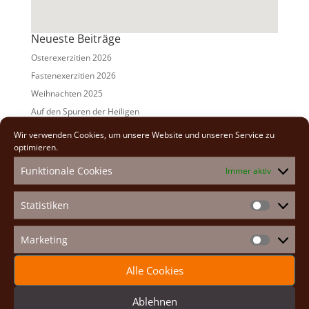
Neueste Beiträge
Osterexerzitien 2026
Fastenexerzitien 2026
Weihnachten 2025
Auf den Spuren der Heiligen
Adventexerzitien 2025
Wir verwenden Cookies, um unsere Website und unseren Service zu
optimieren.
Alle Beiträge
Funktionale Cookies
Immer aktiv
2026
(2)
2025
(7)
Statistiken
Statistike
2024
(5)
2023
(13)
Marketing
Marketin
2022
(9)
Alle Cookies
2021
(7)
2020
(2)
Ablehnen
2019
(8)