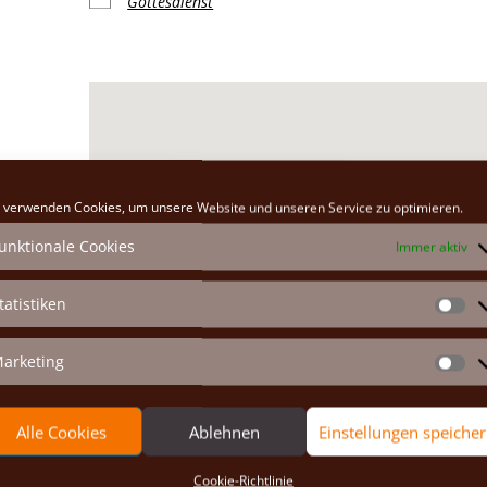
Gottesdienst
Klosterkirche
 verwenden Cookies, um unsere Website und unseren Service zu optimieren.
Hauptplatz 26 - Marchegg
unktionale Cookies
Immer aktiv
Veranstaltungen anzeigen
tatistiken
St
arketing
Ma
Alle Cookies
Ablehnen
Einstellungen speiche
Cookie-Richtlinie