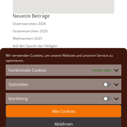
Neueste Beiträge
Osterexerzitien 2026
Fastenexerzitien 2026
Weihnachten 2025
Auf den Spuren der Heiligen
Adventexerzitien 2025
Wir verwenden Cookies, um unsere Website und unseren Service zu
optimieren.
Alle Beiträge
Funktionale Cookies
Immer aktiv
2026
(2)
2025
(7)
Statistiken
Statistike
2024
(5)
2023
(13)
Marketing
Marketin
2022
(9)
Alle Cookies
2021
(7)
2020
(2)
Ablehnen
2019
(8)