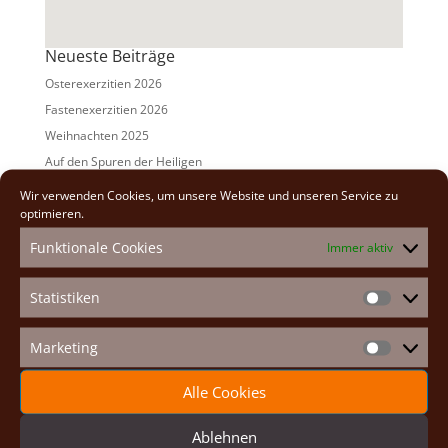
Neueste Beiträge
Osterexerzitien 2026
Fastenexerzitien 2026
Weihnachten 2025
Auf den Spuren der Heiligen
Adventexerzitien 2025
Wir verwenden Cookies, um unsere Website und unseren Service zu
optimieren.
Alle Beiträge
Funktionale Cookies
Immer aktiv
2026
(2)
2025
(7)
Statistiken
Statistike
2024
(5)
2023
(13)
Marketing
Marketin
2022
(9)
Alle Cookies
2021
(7)
2020
(2)
Ablehnen
2019
(8)