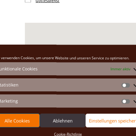
Gottesdienst
Klosterkirche
 verwenden Cookies, um unsere Website und unseren Service zu optimieren.
Hauptplatz 26 - Marchegg
unktionale Cookies
Immer aktiv
Veranstaltungen anzeigen
tatistiken
St
arketing
Ma
Alle Cookies
Ablehnen
Einstellungen speiche
Cookie-Richtlinie