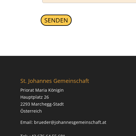
SENDEN
A
l
t
e
r
n
a
St. Johannes Gemeinschaft
t
Priorat Maria Königin
i
Hauptplatz 26
v
2293 Marchegg-Stadt
e
Österreich
:
Email:
brueder@johannesgemeinschaft.at