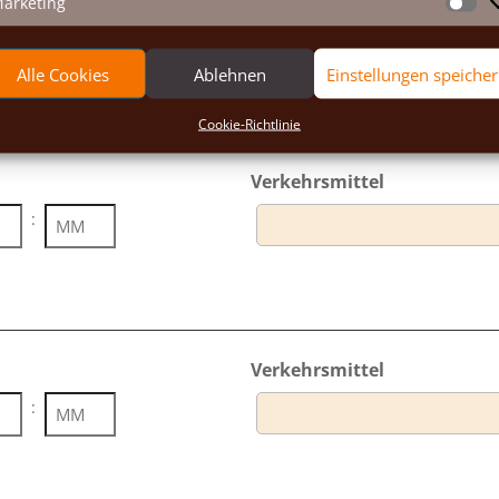
arketing
Ma
Alle Cookies
Ablehnen
Einstellungen speiche
Cookie-Richtlinie
Verkehrsmittel
:
en
Minuten
Verkehrsmittel
:
en
Minuten