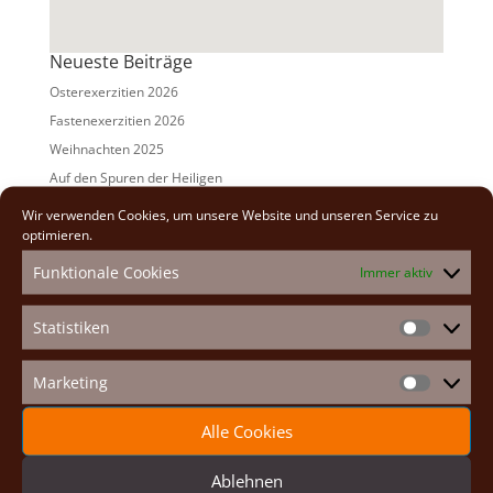
Neueste Beiträge
Osterexerzitien 2026
Fastenexerzitien 2026
Weihnachten 2025
Auf den Spuren der Heiligen
Adventexerzitien 2025
Wir verwenden Cookies, um unsere Website und unseren Service zu
optimieren.
Alle Beiträge
Funktionale Cookies
Immer aktiv
2026
(2)
2025
(7)
Statistiken
Statistike
2024
(5)
2023
(13)
Marketing
Marketin
2022
(9)
Alle Cookies
2021
(7)
2020
(2)
Ablehnen
2019
(8)