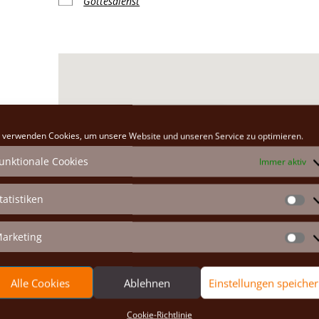
Gottesdienst
Klosterkirche
 verwenden Cookies, um unsere Website und unseren Service zu optimieren.
Hauptplatz 26 - Marchegg
unktionale Cookies
Immer aktiv
Veranstaltungen anzeigen
tatistiken
St
arketing
Ma
Alle Cookies
Ablehnen
Einstellungen speiche
Cookie-Richtlinie