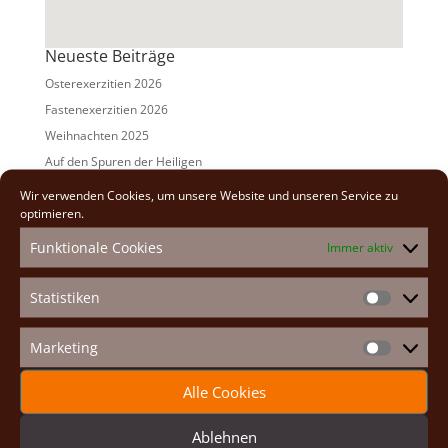
Neueste Beiträge
Osterexerzitien 2026
Fastenexerzitien 2026
Weihnachten 2025
Auf den Spuren der Heiligen
Adventexerzitien 2025
Wir verwenden Cookies, um unsere Website und unseren Service zu
optimieren.
Alle Beiträge
Funktionale Cookies
Immer aktiv
2026
(2)
2025
(7)
Statistiken
Statistike
2024
(5)
2023
(13)
Marketing
Marketin
2022
(9)
Alle Cookies
2021
(7)
2020
(2)
Ablehnen
2019
(8)