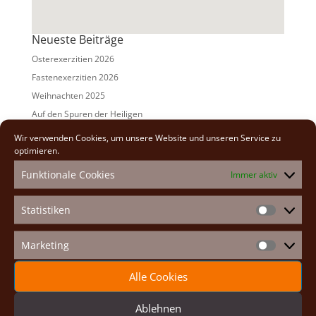
Neueste Beiträge
Osterexerzitien 2026
Fastenexerzitien 2026
Weihnachten 2025
Auf den Spuren der Heiligen
Adventexerzitien 2025
Wir verwenden Cookies, um unsere Website und unseren Service zu
optimieren.
Alle Beiträge
Funktionale Cookies
Immer aktiv
2026
(2)
2025
(7)
Statistiken
Statistike
2024
(5)
2023
(13)
Marketing
Marketin
2022
(9)
Alle Cookies
2021
(7)
2020
(2)
Ablehnen
2019
(8)