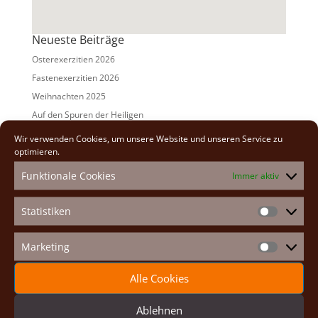
Neueste Beiträge
Osterexerzitien 2026
Fastenexerzitien 2026
Weihnachten 2025
Auf den Spuren der Heiligen
Adventexerzitien 2025
Wir verwenden Cookies, um unsere Website und unseren Service zu
optimieren.
Alle Beiträge
Funktionale Cookies
Immer aktiv
2026
(2)
2025
(7)
Statistiken
Statistike
2024
(5)
2023
(13)
Marketing
Marketin
2022
(9)
Alle Cookies
2021
(7)
2020
(2)
Ablehnen
2019
(8)