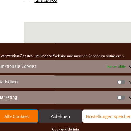
Gottesdienst
Klosterkirche
 verwenden Cookies, um unsere Website und unseren Service zu optimieren.
Hauptplatz 26 - Marchegg
unktionale Cookies
Immer aktiv
Veranstaltungen anzeigen
tatistiken
St
arketing
Ma
Alle Cookies
Ablehnen
Einstellungen speiche
Cookie-Richtlinie