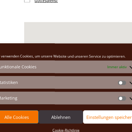
Gottesdienst
Klosterkirche
 verwenden Cookies, um unsere Website und unseren Service zu optimieren.
Hauptplatz 26 - Marchegg
unktionale Cookies
Immer aktiv
Veranstaltungen anzeigen
tatistiken
St
arketing
Ma
Alle Cookies
Ablehnen
Einstellungen speiche
Cookie-Richtlinie