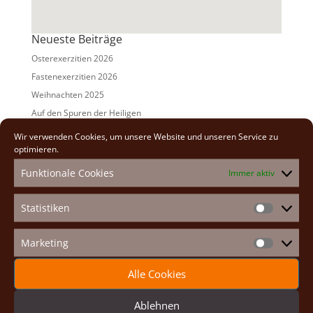
Neueste Beiträge
Osterexerzitien 2026
Fastenexerzitien 2026
Weihnachten 2025
Auf den Spuren der Heiligen
Adventexerzitien 2025
Wir verwenden Cookies, um unsere Website und unseren Service zu
optimieren.
Alle Beiträge
Funktionale Cookies
Immer aktiv
2026
(2)
2025
(7)
Statistiken
Statistike
2024
(5)
2023
(13)
Marketing
Marketin
2022
(9)
Alle Cookies
2021
(7)
2020
(2)
Ablehnen
2019
(8)