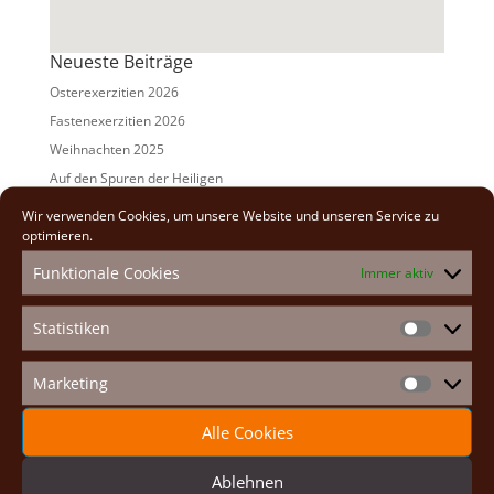
Neueste Beiträge
Osterexerzitien 2026
Fastenexerzitien 2026
Weihnachten 2025
Auf den Spuren der Heiligen
Adventexerzitien 2025
Wir verwenden Cookies, um unsere Website und unseren Service zu
optimieren.
Alle Beiträge
Funktionale Cookies
Immer aktiv
2026
(2)
2025
(7)
Statistiken
Statistike
2024
(5)
2023
(13)
Marketing
Marketin
2022
(9)
Alle Cookies
2021
(7)
2020
(2)
Ablehnen
2019
(8)