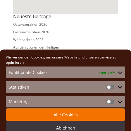
Neueste Beiträge
Osterexerzitien 2026
Fastenexerzitien 2026
Weihnachten 2025
Auf den Spuren der Heiligen
Adventexerzitien 2025
Wir verwenden Cookies, um unsere Website und unseren Service zu
optimieren.
Alle Beiträge
Funktionale Cookies
Immer aktiv
2026
(2)
2025
(7)
Statistiken
Statistike
2024
(5)
2023
(13)
Marketing
Marketin
2022
(9)
Alle Cookies
2021
(7)
2020
(2)
Ablehnen
2019
(8)