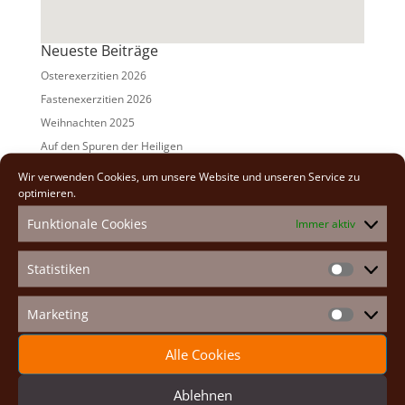
Neueste Beiträge
Osterexerzitien 2026
Fastenexerzitien 2026
Weihnachten 2025
Auf den Spuren der Heiligen
Adventexerzitien 2025
Wir verwenden Cookies, um unsere Website und unseren Service zu
optimieren.
Alle Beiträge
Funktionale Cookies
Immer aktiv
2026
(2)
2025
(7)
Statistiken
Statistike
2024
(5)
2023
(13)
Marketing
Marketin
2022
(9)
Alle Cookies
2021
(7)
2020
(2)
Ablehnen
2019
(8)