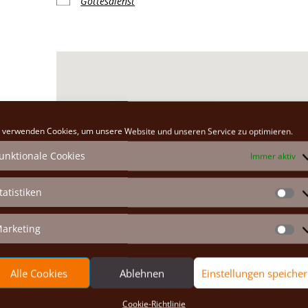
Gottesdienst
Klosterkirche
 verwenden Cookies, um unsere Website und unseren Service zu optimieren.
Hauptplatz 26 - Marchegg
unktionale Cookies
Immer aktiv
Veranstaltungen anzeigen
tatistiken
St
arketing
Ma
Alle Cookies
Ablehnen
Einstellungen speiche
Cookie-Richtlinie