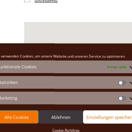
Gottesdienst
Klosterkirche
 verwenden Cookies, um unsere Website und unseren Service zu optimieren.
Hauptplatz 26 - Marchegg
unktionale Cookies
Immer aktiv
Veranstaltungen anzeigen
tatistiken
St
arketing
Ma
Alle Cookies
Ablehnen
Einstellungen speiche
Cookie-Richtlinie