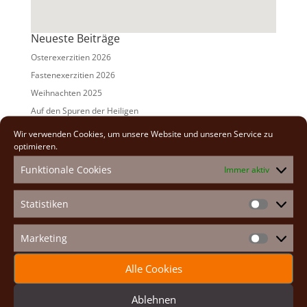
Neueste Beiträge
Osterexerzitien 2026
Fastenexerzitien 2026
Weihnachten 2025
Auf den Spuren der Heiligen
Adventexerzitien 2025
Wir verwenden Cookies, um unsere Website und unseren Service zu
optimieren.
Alle Beiträge
Funktionale Cookies
Immer aktiv
2026
(2)
2025
(7)
Statistiken
Statistike
2024
(5)
2023
(13)
Marketing
Marketin
2022
(9)
Alle Cookies
2021
(7)
2020
(2)
Ablehnen
2019
(8)