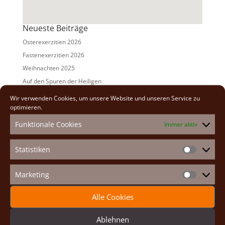
Neueste Beiträge
Osterexerzitien 2026
Fastenexerzitien 2026
Weihnachten 2025
Auf den Spuren der Heiligen
Adventexerzitien 2025
Wir verwenden Cookies, um unsere Website und unseren Service zu
optimieren.
Alle Beiträge
Funktionale Cookies
Immer aktiv
2026
(2)
2025
(7)
Statistiken
Statistike
2024
(5)
2023
(13)
Marketing
Marketin
2022
(9)
Alle Cookies
2021
(7)
2020
(2)
Ablehnen
2019
(8)