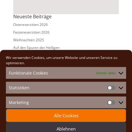
Neueste Beiträge
Osterexerzitien 2026
Fastenexerzitien 2026
Weihnachten 2025
Auf den Spuren der Heiligen
Adventexerzitien 2025
Wir verwenden Cookies, um unsere Website und unseren Service zu
optimieren.
Alle Beiträge
Funktionale Cookies
Immer aktiv
2026
(2)
2025
(7)
Statistiken
Statistike
2024
(5)
2023
(13)
Marketing
Marketin
2022
(9)
Alle Cookies
2021
(7)
2020
(2)
Ablehnen
2019
(8)