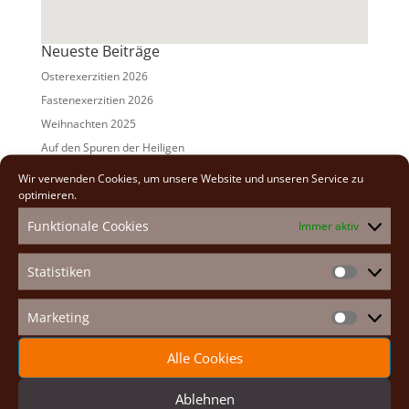
Neueste Beiträge
Osterexerzitien 2026
Fastenexerzitien 2026
Weihnachten 2025
Auf den Spuren der Heiligen
Adventexerzitien 2025
Wir verwenden Cookies, um unsere Website und unseren Service zu
optimieren.
Alle Beiträge
Funktionale Cookies
Immer aktiv
2026
(2)
2025
(7)
Statistiken
Statistike
2024
(5)
2023
(13)
Marketing
Marketin
2022
(9)
Alle Cookies
2021
(7)
2020
(2)
Ablehnen
2019
(8)