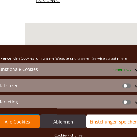
Gottesdienst
Klosterkirche
 verwenden Cookies, um unsere Website und unseren Service zu optimieren.
Hauptplatz 26 - Marchegg
unktionale Cookies
Immer aktiv
Veranstaltungen anzeigen
tatistiken
St
arketing
Ma
Alle Cookies
Ablehnen
Einstellungen speiche
Cookie-Richtlinie