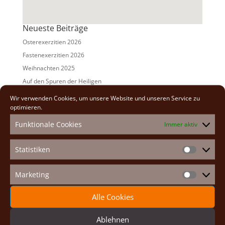
Neueste Beiträge
Osterexerzitien 2026
Fastenexerzitien 2026
Weihnachten 2025
Auf den Spuren der Heiligen
Adventexerzitien 2025
Wir verwenden Cookies, um unsere Website und unseren Service zu
optimieren.
Alle Beiträge
Funktionale Cookies
Immer aktiv
2026
(2)
2025
(7)
Statistiken
Statistike
2024
(5)
2023
(13)
Marketing
Marketin
2022
(9)
Alle Cookies
2021
(7)
2020
(2)
Ablehnen
2019
(8)