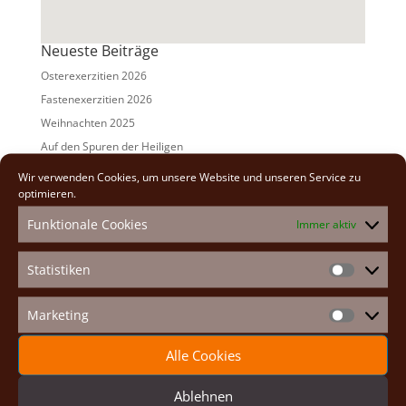
Neueste Beiträge
Osterexerzitien 2026
Fastenexerzitien 2026
Weihnachten 2025
Auf den Spuren der Heiligen
Adventexerzitien 2025
Wir verwenden Cookies, um unsere Website und unseren Service zu
optimieren.
Alle Beiträge
Funktionale Cookies
Immer aktiv
2026
(2)
2025
(7)
Statistiken
Statistike
2024
(5)
2023
(13)
Marketing
Marketin
2022
(9)
Alle Cookies
2021
(7)
2020
(2)
Ablehnen
2019
(8)