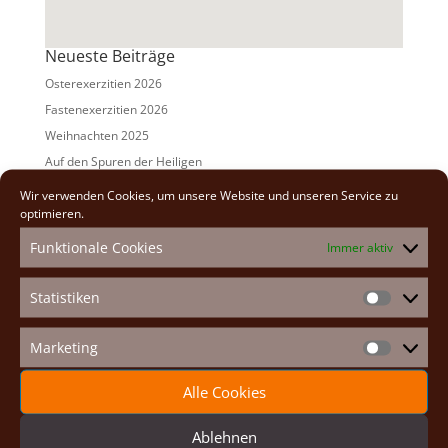
Neueste Beiträge
Osterexerzitien 2026
Fastenexerzitien 2026
Weihnachten 2025
Auf den Spuren der Heiligen
Adventexerzitien 2025
Wir verwenden Cookies, um unsere Website und unseren Service zu
optimieren.
Alle Beiträge
Funktionale Cookies
Immer aktiv
2026
(2)
2025
(7)
Statistiken
Statistike
2024
(5)
2023
(13)
Marketing
Marketin
2022
(9)
Alle Cookies
2021
(7)
2020
(2)
Ablehnen
2019
(8)