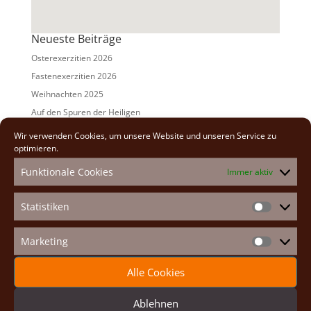
Neueste Beiträge
Osterexerzitien 2026
Fastenexerzitien 2026
Weihnachten 2025
Auf den Spuren der Heiligen
Adventexerzitien 2025
Wir verwenden Cookies, um unsere Website und unseren Service zu
optimieren.
Alle Beiträge
Funktionale Cookies
Immer aktiv
2026
(2)
2025
(7)
Statistiken
Statistike
2024
(5)
2023
(13)
Marketing
Marketin
2022
(9)
Alle Cookies
2021
(7)
2020
(2)
Ablehnen
2019
(8)