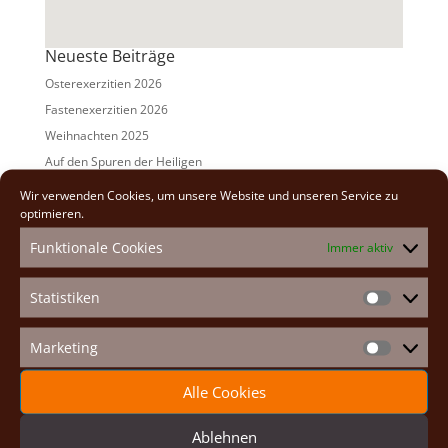
Neueste Beiträge
Osterexerzitien 2026
Fastenexerzitien 2026
Weihnachten 2025
Auf den Spuren der Heiligen
Adventexerzitien 2025
Wir verwenden Cookies, um unsere Website und unseren Service zu
optimieren.
Alle Beiträge
Funktionale Cookies
Immer aktiv
2026
(2)
2025
(7)
Statistiken
Statistike
2024
(5)
2023
(13)
Marketing
Marketin
2022
(9)
Alle Cookies
2021
(7)
2020
(2)
Ablehnen
2019
(8)