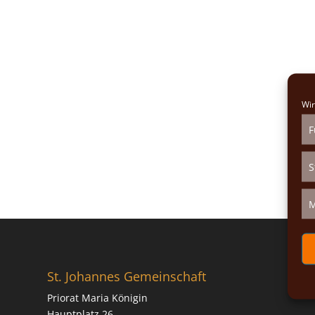
Wir
F
S
M
St. Johannes Gemeinschaft
Priorat Maria Königin
Hauptplatz 26