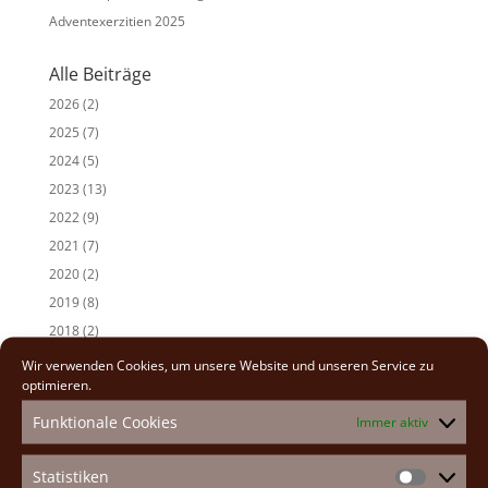
Adventexerzitien 2025
Alle Beiträge
2026
(2)
2025
(7)
2024
(5)
2023
(13)
2022
(9)
2021
(7)
2020
(2)
2019
(8)
2018
(2)
2017
(2)
Wir verwenden Cookies, um unsere Website und unseren Service zu
optimieren.
Funktionale Cookies
Immer aktiv
Statistiken
Statistike