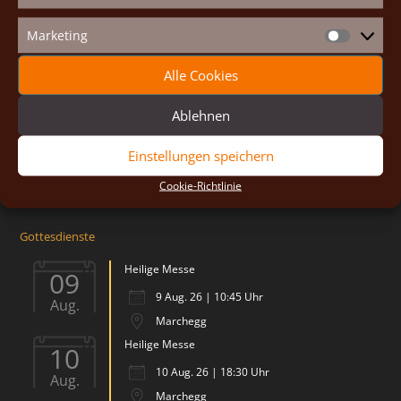
St. Johannes Gemeinschaft
Quicklinks
Priorat Maria Königin
Impressum
Marketing
Marketin
Hauptplatz 26
Cookie-Richtlinie (EU)
2293 Marchegg-Stadt
Alle Cookies
Österreich
Email:
brueder@johannesgemeinschaft.at
Ablehnen
Tel: +43 676 64 55 681
Einstellungen speichern
Cookie-Richtlinie
Gottesdienste
Heilige Messe
09
9 Aug. 26 | 10:45 Uhr
Aug.
Marchegg
Heilige Messe
10
10 Aug. 26 | 18:30 Uhr
Aug.
Marchegg