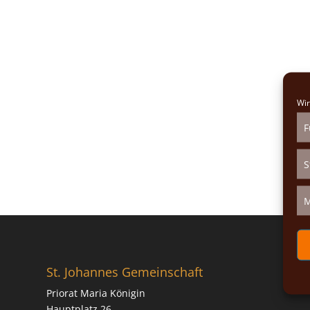
Wir
F
S
M
St. Johannes Gemeinschaft
Priorat Maria Königin
Hauptplatz 26