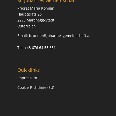
St. Johannes Gemeinschaft
i
Priorat Maria Königin
v
Hauptplatz 26
e
2293 Marchegg-Stadt
:
Österreich
Email:
brueder@johannesgemeinschaft.at
Tel: +43 676 64 55 681
Quicklinks
Impressum
Cookie-Richtlinie (EU)