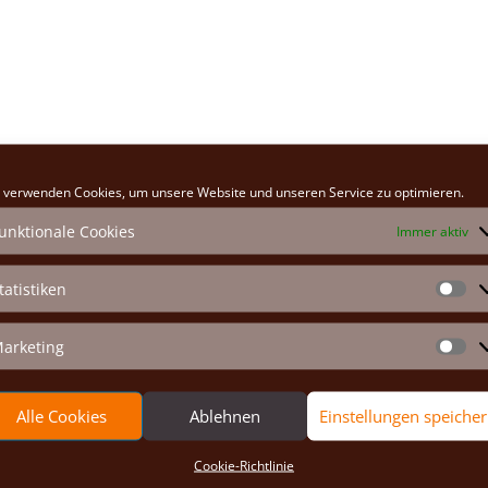
 verwenden Cookies, um unsere Website und unseren Service zu optimieren.
unktionale Cookies
Immer aktiv
Erforderliche Felder sind mit
*
markiert
tatistiken
St
arketing
Ma
Alle Cookies
Ablehnen
Einstellungen speiche
Cookie-Richtlinie