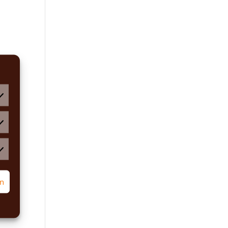
atistiken
rketing
rn