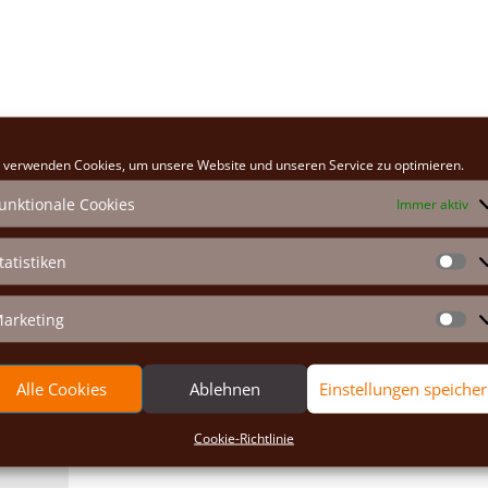
 verwenden Cookies, um unsere Website und unseren Service zu optimieren.
Erforderliche Felder sind mit
*
markiert
unktionale Cookies
Immer aktiv
tatistiken
St
arketing
Ma
Alle Cookies
Ablehnen
Einstellungen speiche
Cookie-Richtlinie