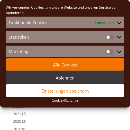
t
Wir verwenden Cookies, um unsere Website und unseren Service zu
e
optimieren.
Neueste Beiträge
r
Funktionale Cookies
Immer aktiv
n
Osterexerzitien 2026
a
Fastenexerzitien 2026
t
Statistiken
Weihnachten 2025
Statistike
i
v
Auf den Spuren der Heiligen
Marketing
e
Marketin
Adventexerzitien 2025
:
Alle Cookies
Alle Beiträge
2026
(2)
Ablehnen
2025
(7)
Einstellungen speichern
2024
(5)
2023
(13)
Cookie-Richtlinie
2022
(9)
2021
(7)
2020
(2)
2019
(8)