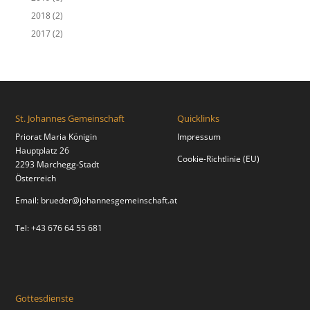
2018
(2)
2017
(2)
St. Johannes Gemeinschaft
Quicklinks
Priorat Maria Königin
Impressum
Hauptplatz 26
Cookie-Richtlinie (EU)
2293 Marchegg-Stadt
Österreich
Email:
brueder@johannesgemeinschaft.at
Tel: +43 676 64 55 681
Gottesdienste