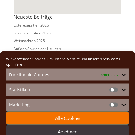
Neueste Beiträge
Osterexerzitien 2026
Fastenexerzitien 2026
Weihnachten 2025
Auf den Spuren der Heiligen
Adventexerzitien 2025
Wir verwenden Cookies, um unsere Website und unseren Service zu
optimieren.
Alle Beiträge
Funktionale Cookies
Immer aktiv
2026
(2)
2025
(7)
Statistiken
Statistike
2024
(5)
2023
(13)
Marketing
Marketin
2022
(9)
Alle Cookies
2021
(7)
2020
(2)
Ablehnen
2019
(8)