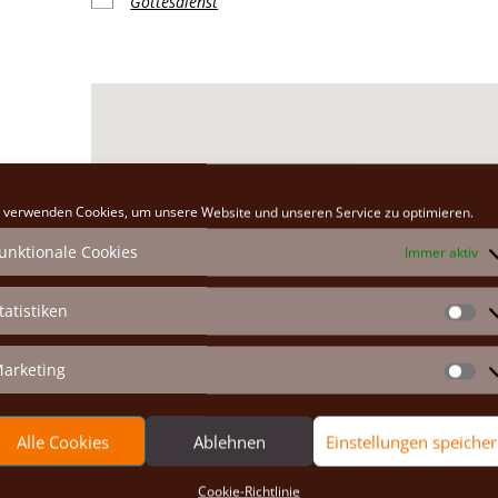
Gottesdienst
Klosterkirche
 verwenden Cookies, um unsere Website und unseren Service zu optimieren.
Hauptplatz 26 - Marchegg
unktionale Cookies
Immer aktiv
Veranstaltungen anzeigen
tatistiken
St
arketing
Ma
Alle Cookies
Ablehnen
Einstellungen speiche
Cookie-Richtlinie