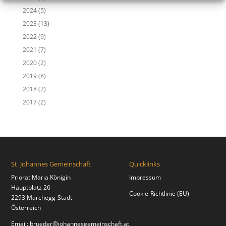
2024
(5)
2023
(13)
2022
(9)
2021
(7)
2020
(2)
2019
(8)
2018
(2)
2017
(2)
St. Johannes Gemeinschaft
Quicklinks
Priorat Maria Königin
Impressum
Hauptplatz 26
Cookie-Richtlinie (EU)
2293 Marchegg-Stadt
Österreich
Email:
brueder@johannesgemeinschaft.at