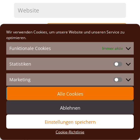
Wir verwenden Cookies, um unsere Website und unseren Service zu
optimieren.
A
Funktionale Cookies
l
Immer aktiv
t
e
Statistiken
Neueste Beiträge
Statistike
r
n
Osterexerzitien 2026
Marketing
a
Fastenexerzitien 2026
Marketin
t
Weihnachten 2025
i
Alle Cookies
v
Auf den Spuren der Heiligen
e
Adventexerzitien 2025
Ablehnen
:
Alle Beiträge
Einstellungen speichern
2026
(2)
Cookie-Richtlinie
2025
(7)