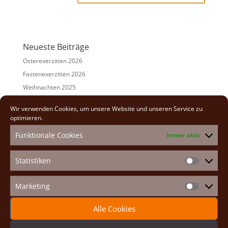
A
l
t
e
Neueste Beiträge
r
n
Osterexerzitien 2026
a
Fastenexerzitien 2026
t
Weihnachten 2025
i
v
Auf den Spuren der Heiligen
Wir verwenden Cookies, um unsere Website und unseren Service zu
e
Adventexerzitien 2025
optimieren.
:
Funktionale Cookies
Immer aktiv
Alle Beiträge
2026
(2)
Statistiken
Statistike
2025
(7)
2024
(5)
Marketing
Marketin
2023
(13)
2022
(9)
Alle Cookies
2021
(7)