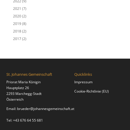
2022
(9)
2021
(7)
2020
(2)
2019
(8)
2018
(2)
2017
(2)
St. Johannes Gemeinschaft
Quicklinks
Priorat Maria Königin
Impressum
Hauptplatz 26
Cookie-Richtlinie (EU)
2293 Marchegg-Stadt
Österreich
Email:
brueder@johannesgemeinschaft.at
Tel: +43 676 64 55 681