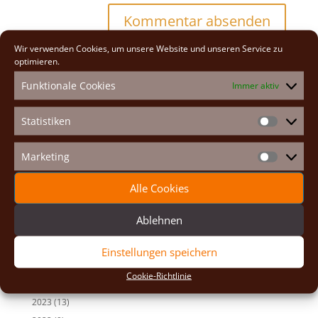
A
Wir verwenden Cookies, um unsere Website und unseren Service zu
l
optimieren.
t
Funktionale Cookies
Immer aktiv
e
Neueste Beiträge
r
n
Osterexerzitien 2026
Statistiken
Statistike
a
Fastenexerzitien 2026
t
Marketing
Weihnachten 2025
i
Marketin
v
Auf den Spuren der Heiligen
Alle Cookies
e
Adventexerzitien 2025
:
Ablehnen
Alle Beiträge
2026
(2)
Einstellungen speichern
2025
(7)
Cookie-Richtlinie
2024
(5)
2023
(13)