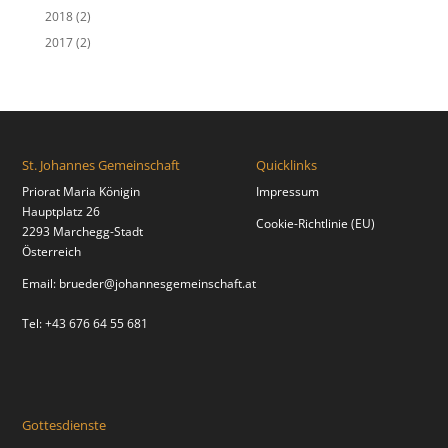
2018
(2)
2017
(2)
St. Johannes Gemeinschaft
Quicklinks
Priorat Maria Königin
Impressum
Hauptplatz 26
Cookie-Richtlinie (EU)
2293 Marchegg-Stadt
Österreich
Email:
brueder@johannesgemeinschaft.at
Tel: +43 676 64 55 681
Gottesdienste