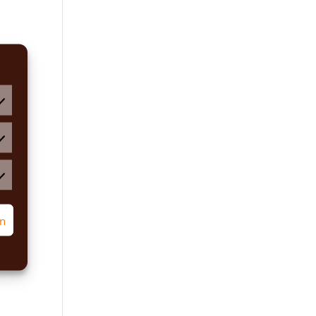
atistiken
rketing
rn