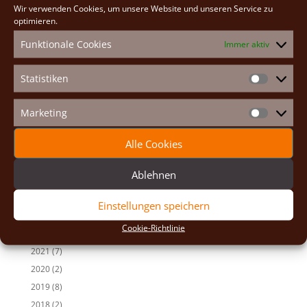
Wir verwenden Cookies, um unsere Website und unseren Service zu
e
Neueste Beiträge
optimieren.
r
n
Osterexerzitien 2026
Funktionale Cookies
Immer aktiv
a
Fastenexerzitien 2026
t
Weihnachten 2025
Statistiken
i
Statistike
v
Auf den Spuren der Heiligen
e
Adventexerzitien 2025
Marketing
Marketin
:
Alle Beiträge
Alle Cookies
2026
(2)
Ablehnen
2025
(7)
2024
(5)
Einstellungen speichern
2023
(13)
Cookie-Richtlinie
2022
(9)
2021
(7)
2020
(2)
2019
(8)
2018
(2)