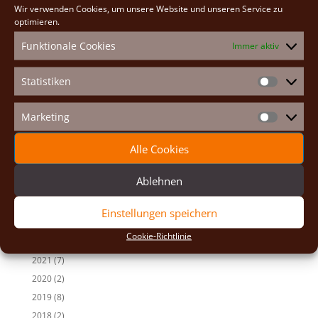
Wir verwenden Cookies, um unsere Website und unseren Service zu
e
Neueste Beiträge
optimieren.
r
n
Osterexerzitien 2026
Funktionale Cookies
Immer aktiv
a
Fastenexerzitien 2026
t
Weihnachten 2025
Statistiken
i
Statistike
v
Auf den Spuren der Heiligen
e
Adventexerzitien 2025
Marketing
Marketin
:
Alle Beiträge
Alle Cookies
2026
(2)
Ablehnen
2025
(7)
2024
(5)
Einstellungen speichern
2023
(13)
Cookie-Richtlinie
2022
(9)
2021
(7)
2020
(2)
2019
(8)
2018
(2)