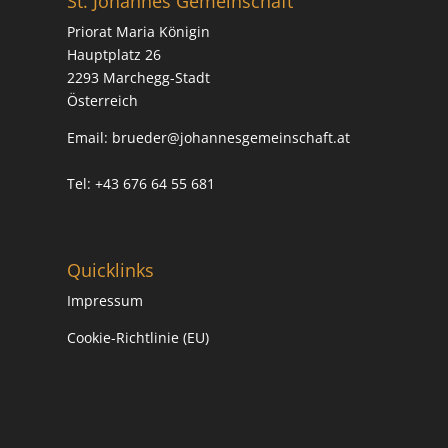
St. Johannes Gemeinschaft
i
Priorat Maria Königin
v
Hauptplatz 26
e
2293 Marchegg-Stadt
:
Österreich
Email:
brueder@johannesgemeinschaft.at
Tel: +43 676 64 55 681
Quicklinks
Impressum
Cookie-Richtlinie (EU)