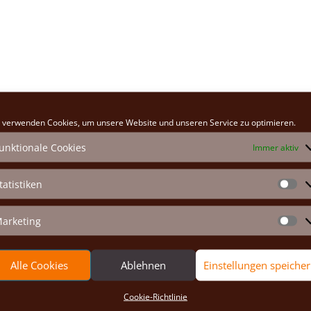
 verwenden Cookies, um unsere Website und unseren Service zu optimieren.
unktionale Cookies
Immer aktiv
Erforderliche Felder sind mit
*
markiert
tatistiken
St
arketing
Ma
Alle Cookies
Ablehnen
Einstellungen speiche
Cookie-Richtlinie