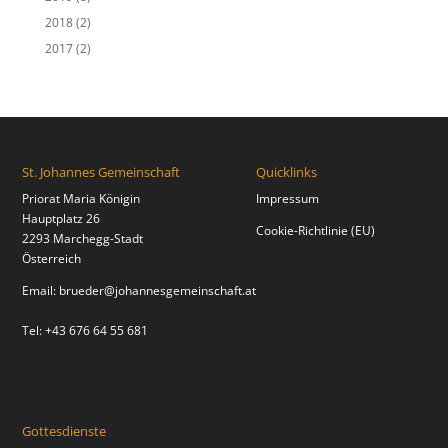
2018
(2)
2017
(2)
St. Johannes Gemeinschaft
Quicklinks
Priorat Maria Königin
Impressum
Hauptplatz 26
Cookie-Richtlinie (EU)
2293 Marchegg-Stadt
Österreich
Email:
brueder@johannesgemeinschaft.at
Tel: +43 676 64 55 681
Gottesdienste