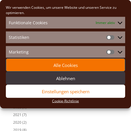
t
Wir verwenden Cookies, um unsere Website und unseren Service zu
e
optimieren.
Neueste Beiträge
r
Funktionale Cookies
Immer aktiv
n
Osterexerzitien 2026
a
Fastenexerzitien 2026
t
Statistiken
Weihnachten 2025
Statistike
i
v
Auf den Spuren der Heiligen
Marketing
e
Marketin
Adventexerzitien 2025
:
Alle Cookies
Alle Beiträge
2026
(2)
Ablehnen
2025
(7)
Einstellungen speichern
2024
(5)
2023
(13)
Cookie-Richtlinie
2022
(9)
2021
(7)
2020
(2)
2019
(8)