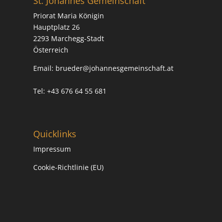
St. Johannes Gemeinschaft
i
Priorat Maria Königin
v
Hauptplatz 26
e
2293 Marchegg-Stadt
:
Österreich
Email:
brueder@johannesgemeinschaft.at
Tel: +43 676 64 55 681
Quicklinks
Impressum
Cookie-Richtlinie (EU)