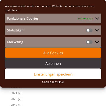
t
Wir verwenden Cookies, um unsere Website und unseren Service zu
e
optimieren.
Neueste Beiträge
r
Funktionale Cookies
Immer aktiv
n
Osterexerzitien 2026
a
Fastenexerzitien 2026
t
Statistiken
Weihnachten 2025
Statistike
i
v
Auf den Spuren der Heiligen
Marketing
e
Marketin
Adventexerzitien 2025
:
Alle Cookies
Alle Beiträge
2026
(2)
Ablehnen
2025
(7)
Einstellungen speichern
2024
(5)
2023
(13)
Cookie-Richtlinie
2022
(9)
2021
(7)
2020
(2)
2019
(8)