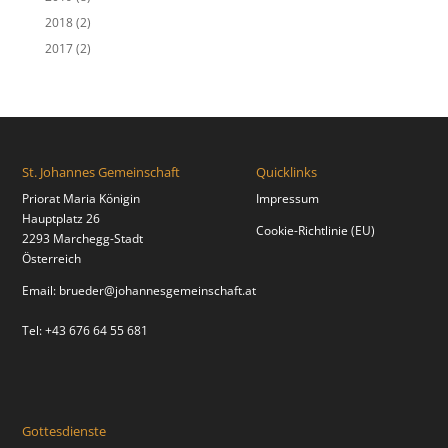
2018
(2)
2017
(2)
St. Johannes Gemeinschaft
Quicklinks
Priorat Maria Königin
Impressum
Hauptplatz 26
Cookie-Richtlinie (EU)
2293 Marchegg-Stadt
Österreich
Email:
brueder@johannesgemeinschaft.at
Tel: +43 676 64 55 681
Gottesdienste