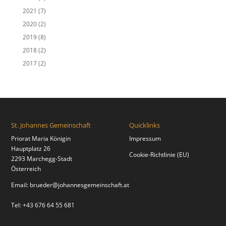
2021
(7)
2020
(2)
2019
(8)
2018
(2)
2017
(2)
St. Johannes Gemeinschaft
Quicklinks
Priorat Maria Königin
Impressum
Hauptplatz 26
Cookie-Richtlinie (EU)
2293 Marchegg-Stadt
Österreich
Email:
brueder@johannesgemeinschaft.at
Tel: +43 676 64 55 681