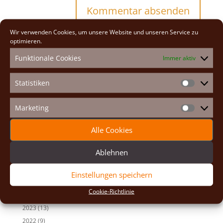
A
Wir verwenden Cookies, um unsere Website und unseren Service zu
l
optimieren.
t
Funktionale Cookies
Immer aktiv
e
Neueste Beiträge
r
n
Osterexerzitien 2026
Statistiken
Statistike
a
Fastenexerzitien 2026
t
Weihnachten 2025
Marketing
i
Marketin
v
Auf den Spuren der Heiligen
e
Alle Cookies
Adventexerzitien 2025
:
Ablehnen
Alle Beiträge
2026
(2)
Einstellungen speichern
2025
(7)
Cookie-Richtlinie
2024
(5)
2023
(13)
2022
(9)