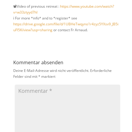
📽Video of previous retreat :
https://www.youtube.com/watch?
v=w33ztyyd7hI
ℹ For more *info* and to *register* see
https://drive.google.com/file/d/1UBHeTwqyno1r4zyz5YXsv9_JB5i
uFl5K/view?usp=sharing
or contact Fr Arnaud.
Kommentar absenden
Deine E-Mail-Adresse wird nicht veröffentlicht.
Erforderliche
Felder sind mit
*
markiert