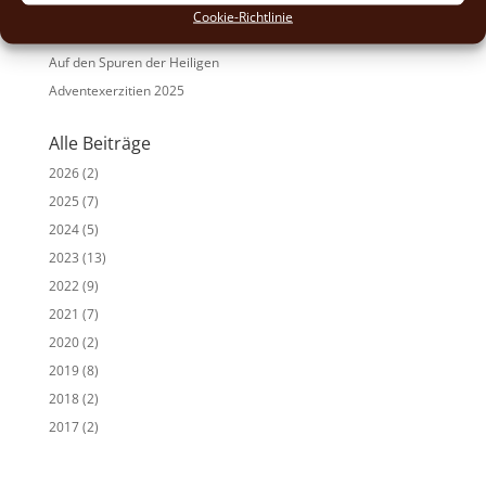
Fastenexerzitien 2026
i
Cookie-Richtlinie
v
Weihnachten 2025
e
Auf den Spuren der Heiligen
:
Adventexerzitien 2025
Alle Beiträge
2026
(2)
2025
(7)
2024
(5)
2023
(13)
2022
(9)
2021
(7)
2020
(2)
2019
(8)
2018
(2)
2017
(2)