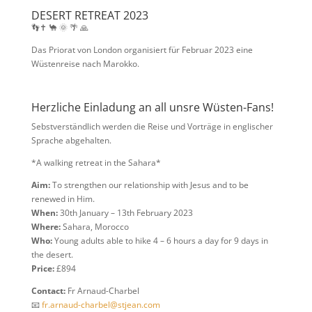
DESERT RETREAT 2023
👣✝ 🐪 🌞 🌴 🙏
Das Priorat von London organisiert für Februar 2023 eine
Wüstenreise nach Marokko.
Herzliche Einladung an all unsre Wüsten-Fans!
Sebstverständlich werden die Reise und Vorträge in englischer
Sprache abgehalten.
*A walking retreat in the Sahara*
Aim:
To strengthen our relationship with Jesus and to be
renewed in Him.
When:
30th January – 13th February 2023
Where:
Sahara, Morocco
Who:
Young adults able to hike 4 – 6 hours a day for 9 days in
the desert.
Price:
£894
Contact:
Fr Arnaud-Charbel
📧
fr.arnaud-charbel@stjean.com