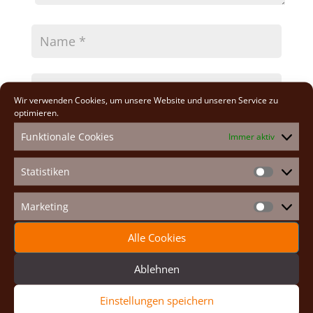
Wir verwenden Cookies, um unsere Website und unseren Service zu
optimieren.
Funktionale Cookies
Immer aktiv
Statistiken
Statistike
Marketing
A
Marketin
l
Alle Cookies
t
e
r
Ablehnen
Neueste Beiträge
n
a
Osterexerzitien 2026
Einstellungen speichern
t